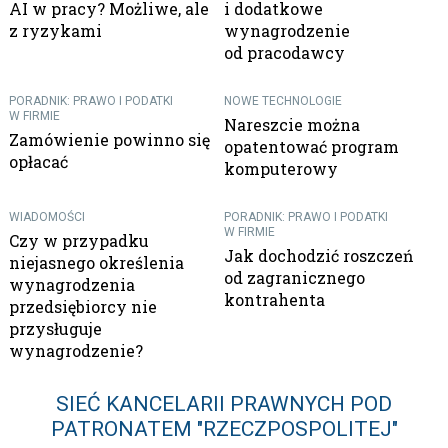
AI w pracy? Możliwe, ale
i dodatkowe
z ryzykami
wynagrodzenie
od pracodawcy
PORADNIK: PRAWO I PODATKI
NOWE TECHNOLOGIE
W FIRMIE
Nareszcie można
Zamówienie powinno się
opatentować program
opłacać
komputerowy
WIADOMOŚCI
PORADNIK: PRAWO I PODATKI
W FIRMIE
Czy w przypadku
Jak dochodzić roszczeń
niejasnego określenia
od zagranicznego
wynagrodzenia
kontrahenta
przedsiębiorcy nie
przysługuje
wynagrodzenie?
SIEĆ KANCELARII PRAWNYCH POD
PATRONATEM "RZECZPOSPOLITEJ"