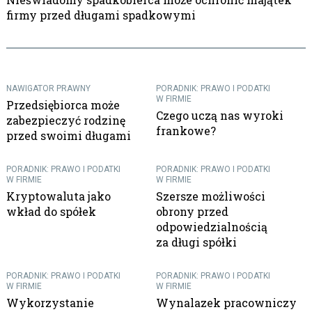
firmy przed długami spadkowymi
NAWIGATOR PRAWNY
PORADNIK: PRAWO I PODATKI
W FIRMIE
Przedsiębiorca może
Czego uczą nas wyroki
zabezpieczyć rodzinę
frankowe?
przed swoimi długami
PORADNIK: PRAWO I PODATKI
PORADNIK: PRAWO I PODATKI
W FIRMIE
W FIRMIE
Kryptowaluta jako
Szersze możliwości
wkład do spółek
obrony przed
odpowiedzialnością
za długi spółki
PORADNIK: PRAWO I PODATKI
PORADNIK: PRAWO I PODATKI
W FIRMIE
W FIRMIE
Wykorzystanie
Wynalazek pracowniczy