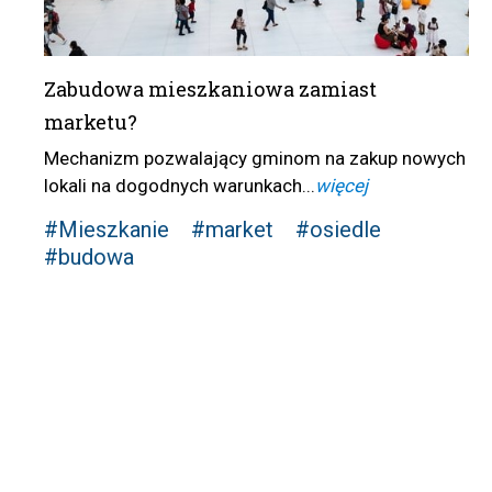
Zabudowa mieszkaniowa zamiast
marketu?
Mechanizm pozwalający gminom na zakup nowych
lokali na dogodnych warunkach...
więcej
#Mieszkanie
#market
#osiedle
#budowa
Nawigacja
po wpisach