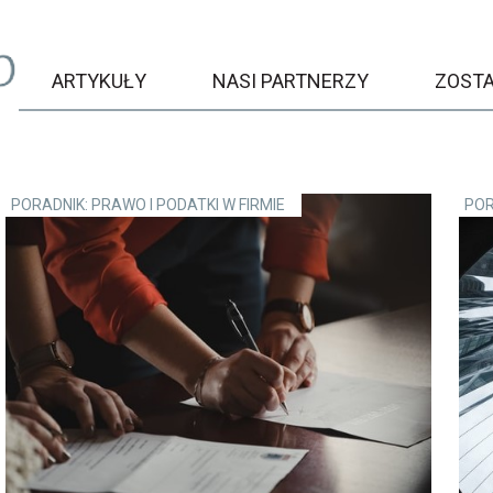
ARTYKUŁY
NASI PARTNERZY
ZOST
PORADNIK: PRAWO I PODATKI W FIRMIE
POR