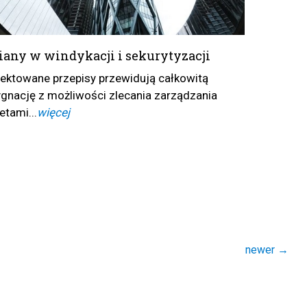
any w windykacji i sekurytyzacji
jektowane przepisy przewidują całkowitą
ygnację z możliwości zlecania zarządzania
etami...
więcej
newer
→