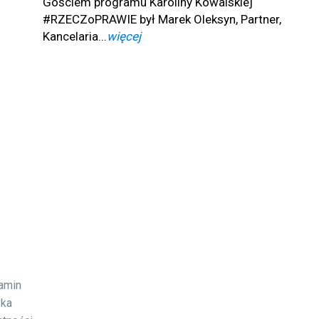
Gościem programu Karoliny Kowalskiej
#RZECZoPRAWIE był Marek Oleksyn, Partner,
Kancelaria...
więcej
lamin
yka