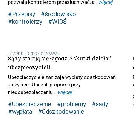
pozwala kontrolerom przesłuchiwać, a...
więcej
#Przepisy
#środowisko
#kontrolerzy
#WIOŚ
TV.RP.PL RZECZ O PRAWIE
Sądy starają się łagodzić skutki działań
ubezpieczycieli
Ubezpieczyciele zaniżają wypłaty odszkodowań
z użyciem klauzuli proporcji przy
niedoubezpieczeniu....
więcej
#Ubezpieczenie
#problemy
#sądy
#wypłata
#Odszkodowanie