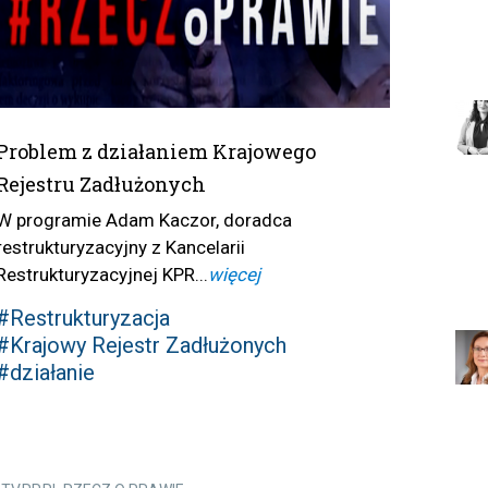
Problem z działaniem Krajowego
Rejestru Zadłużonych
W programie Adam Kaczor, doradca
restrukturyzacyjny z Kancelarii
Restrukturyzacyjnej KPR...
więcej
#Restrukturyzacja
#Krajowy Rejestr Zadłużonych
#działanie