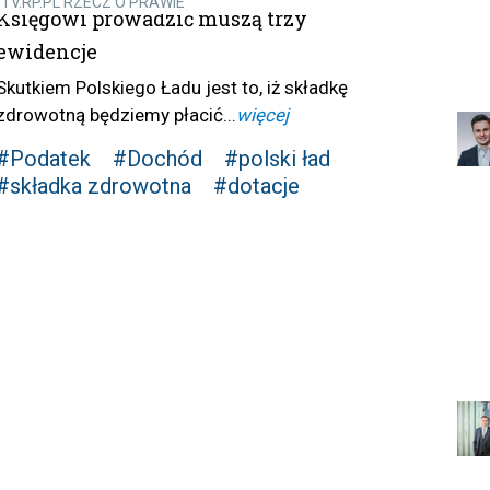
TV.RP.PL RZECZ O PRAWIE
Księgowi prowadzić muszą trzy
ewidencje
Skutkiem Polskiego Ładu jest to, iż składkę
zdrowotną będziemy płacić...
więcej
#Podatek
#Dochód
#polski ład
#składka zdrowotna
#dotacje