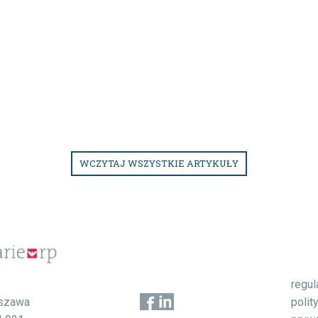
WCZYTAJ WSZYSTKIE ARTYKUŁY
regu
1
polit
szawa