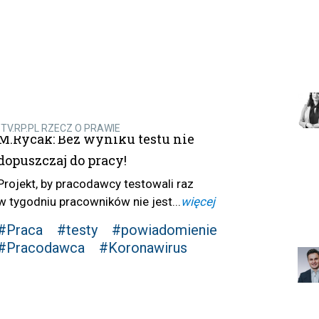
TV.RP.PL RZECZ O PRAWIE
M.Rycak: Bez wyniku testu nie
dopuszczaj do pracy!
Projekt, by pracodawcy testowali raz
w tygodniu pracowników nie jest...
więcej
#Praca
#testy
#powiadomienie
#Pracodawca
#Koronawirus