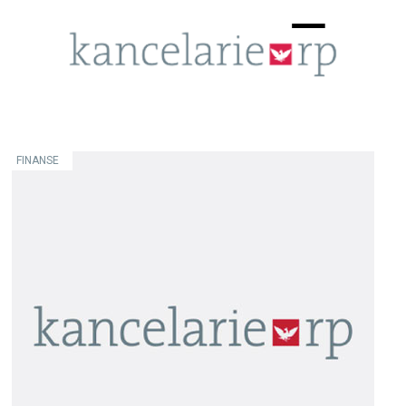
Menu
☰
FINANSE