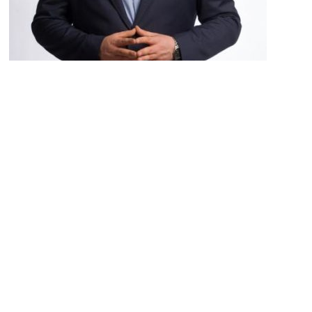
Po wypadku można domagać się zapłaty
KODEKS CYWILNY | Roszczenia rodziny zmarłego
pracownika po wypadku przy...
więcej