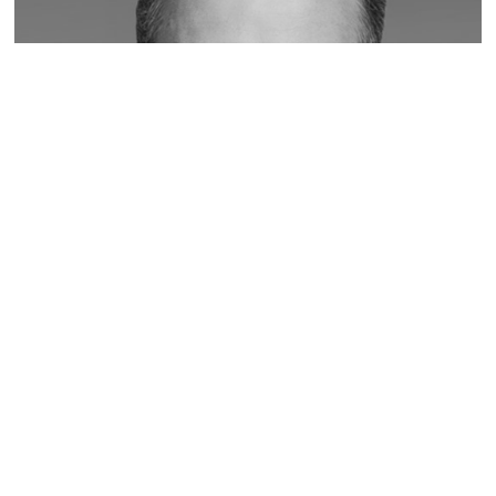
Łatwiej będzie zakończyć współpracę
KODEKS | Jedyny członek zarządu spółki z o.o. będzie
składał...
więcej