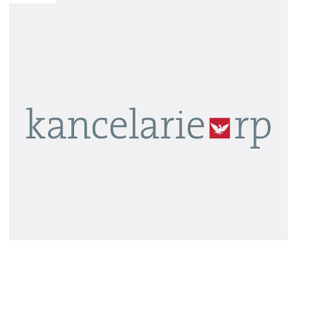
Zyski z wirtualnej waluty wiążą się z daniną
Minister finansów zawiesił obowiązek zapłaty podatku