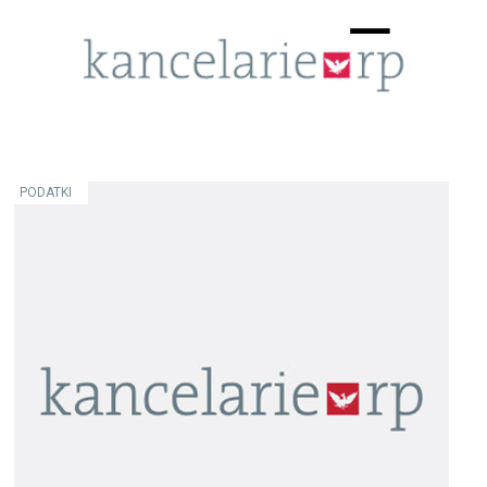
Menu
☰
PODATKI