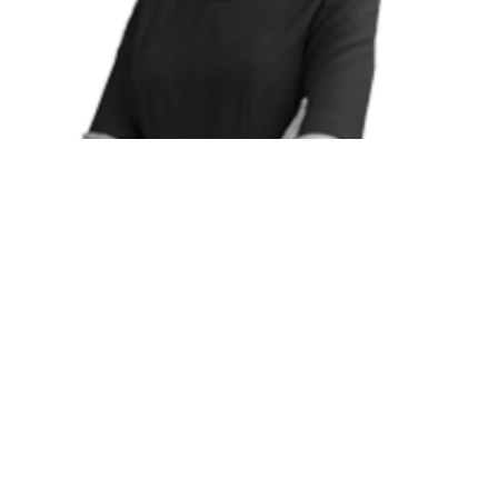
Stanowisko ZUS można podważyć w sądzie
Odwołanie od decyzji organu rentowego w sprawach z
zakresu ubezpieczeń...
więcej
#Sprawy sądowe
#ZUS
PRAWO GOSPODARCZE