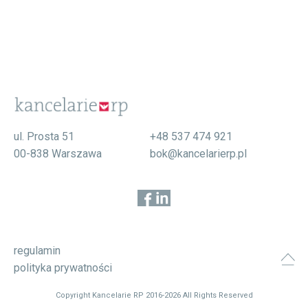
Ochrona danych osobowych w przedsiębiorstwie
Gdzie i jakie informacje należy udostępnić o
inspektorze danych osobowych?...
więcej
#RODO
#Przetwarzanie
#Inspektor
#Profilowanie
#Rozliczalność