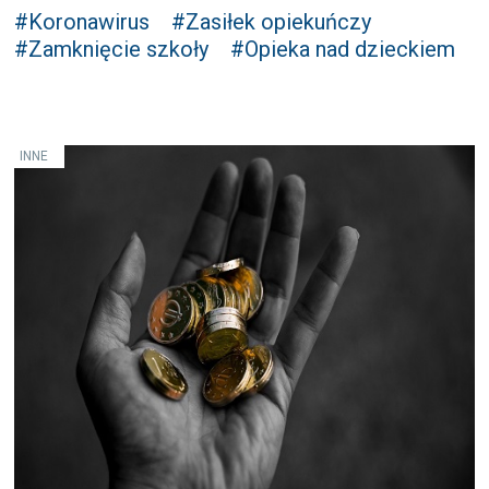
#Koronawirus
#Zasiłek opiekuńczy
#Zamknięcie szkoły
#Opieka nad dzieckiem
INNE