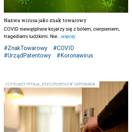
Nazwa wirusa jako znak towarowy
COVID niewątpliwie kojarzy się z bólem, cierpieniem,
tragediami ludzkimi. Nie...
więcej
#ZnakTowarowy
#COVID
#UrządPatentowy
#Koronawirus
CZYTELNICY PYTAJĄ ,,RZECZPOSPOLITA" ODPOWIADA