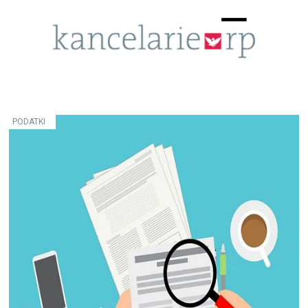
Menu
☰
PODATKI