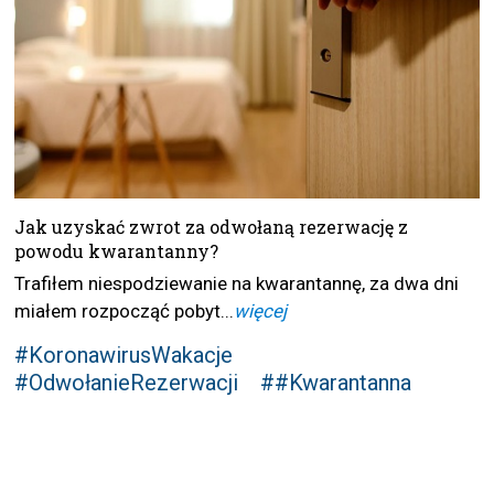
Jak uzyskać zwrot za odwołaną rezerwację z
powodu kwarantanny?
Trafiłem niespodziewanie na kwarantannę, za dwa dni
miałem rozpocząć pobyt...
więcej
#KoronawirusWakacje
#OdwołanieRezerwacji
##Kwarantanna
WIADOMOŚCI