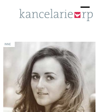
Menu
☰
INNE