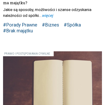
ma majątku?
Jakie są sposoby, możliwości i szanse odzyskania
należności od spółki...
więcej
#Porady Prawne
#Biznes
#Spółka
#Brak majątku
PRAWO I POSTĘPOWANIA CYWILNE