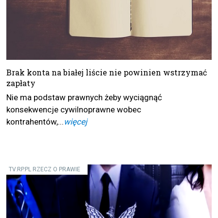
Brak konta na białej liście nie powinien wstrzymać
zapłaty
Nie ma podstaw prawnych żeby wyciągnąć
konsekwencje cywilnoprawne wobec
kontrahentów,...
więcej
TV.RP.PL RZECZ O PRAWIE