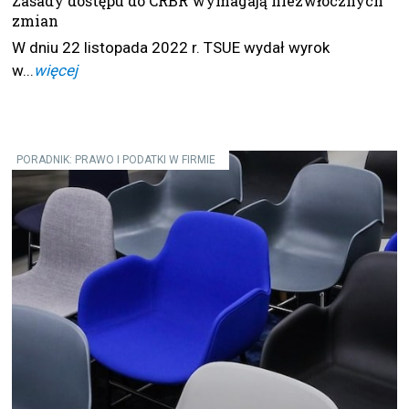
Zasady dostępu do CRBR wymagają niezwłocznych
zmian
W dniu 22 listopada 2022 r. TSUE wydał wyrok
w...
więcej
PORADNIK: PRAWO I PODATKI W FIRMIE