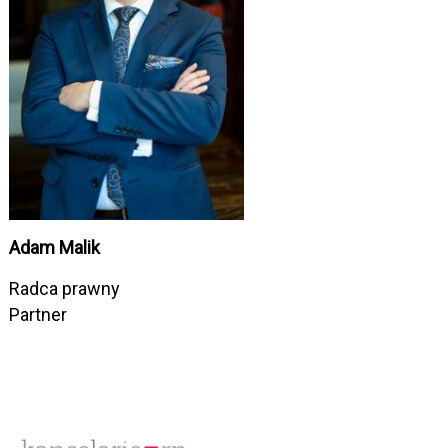
Adam Malik
Jak
Radca prawny
Rad
Partner
Par