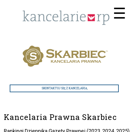
Me
☰
SKONTAKTUJ SIĘ Z KANCELARIĄ
Kancelaria Prawna Skarbiec
Rankingi Dziennika Gazety Prawnej (2023, 2024, 2025)