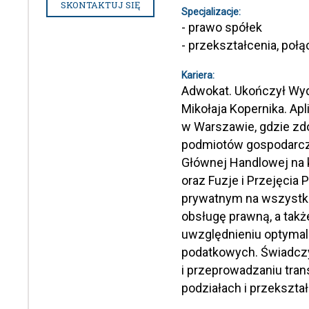
SKONTAKTUJ SIĘ
Specjalizacje:
- prawo spółek
- przekształcenia, połą
Kariera:
Adwokat. Ukończył Wydz
Mikołaja Kopernika. Ap
w Warszawie, gdzie zd
podmiotów gospodarcz
Głównej Handlowej na
oraz Fuzje i Przejęcia
prywatnym na wszystki
obsługę prawną, a takż
uwzględnieniu optymaln
podatkowych. Świadcz
i przeprowadzaniu transa
podziałach i przekszta