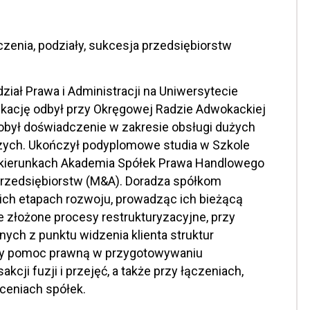
czenia, podziały, sukcesja przedsiębiorstw
iał Prawa i Administracji na Uniwersytecie
likację odbył przy Okręgowej Radzie Adwokackiej
obył doświadczenie w zakresie obsługi dużych
ych. Ukończył podyplomowe studia w Szkole
 kierunkach Akademia Spółek Prawa Handlowego
 Przedsiębiorstw (M&A). Doradza spółkom
ch etapach rozwoju, prowadząc ich bieżącą
e złożone procesy restrukturyzacyjne, przy
ych z punktu widzenia klienta struktur
y pomoc prawną w przygotowywaniu
kcji fuzji i przejęć, a także przy łączeniach,
łceniach spółek.