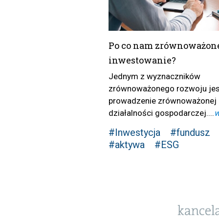
Po co nam zrównoważon
inwestowanie?
Jednym z wyznaczników
zrównoważonego rozwoju jes
prowadzenie zrównoważonej
działalności gospodarczej....
w
#Inwestycja
#fundusz
#aktywa
#ESG