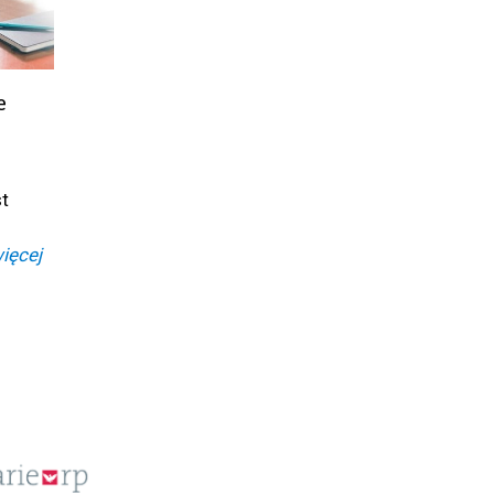
e
t
ięcej