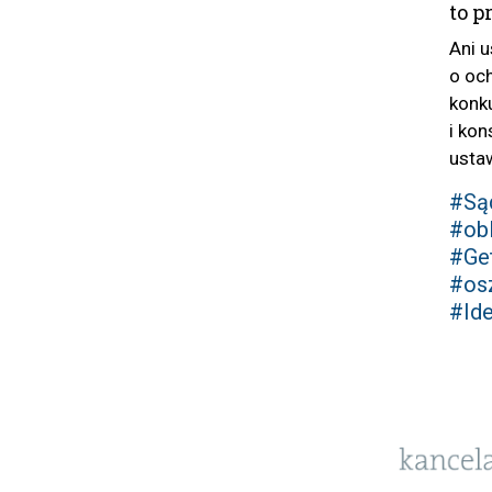
to p
Ani 
o oc
konku
i ko
ustaw
#Są
#obl
#Ge
#os
#Id