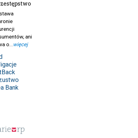
rzestępstwo
ustawa
hronie
rencji
nsumentów, ani
a o...
więcej
d
igacje
tBack
zustwo
ea Bank