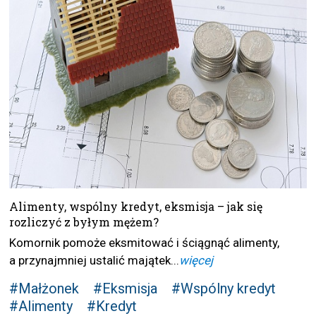
Alimenty, wspólny kredyt, eksmisja – jak się
rozliczyć z byłym mężem?
Komornik pomoże eksmitować i ściągnąć alimenty,
a przynajmniej ustalić majątek...
więcej
#Małżonek
#Eksmisja
#Wspólny kredyt
#Alimenty
#Kredyt