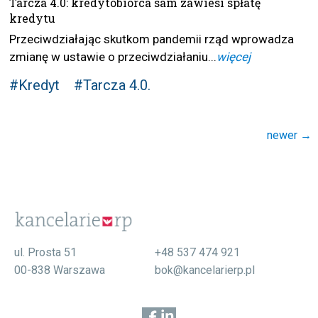
Tarcza 4.0: kredytobiorca sam zawiesi spłatę
kredytu
Przeciwdziałając skutkom pandemii rząd wprowadza
zmianę w ustawie o przeciwdziałaniu...
więcej
#Kredyt
#Tarcza 4.0.
Nawigacja
newer
→
po wpisach
ul. Prosta 51
+48 537 474 921
00-838 Warszawa
bok@kancelarierp.pl