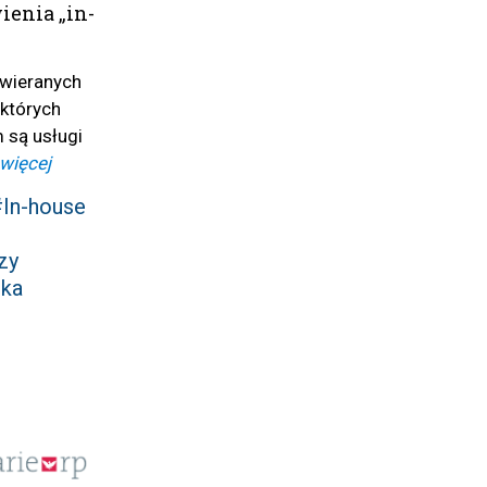
enia „in-
wieranych
 których
 są usługi
więcej
In-house
zy
ka