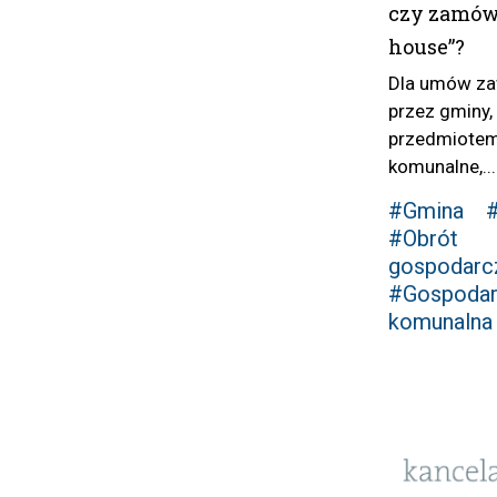
czy zamówi
house”?
Dla umów za
przez gminy,
przedmiotem
komunalne,...
#Gmina
#
#Obrót
gospodarc
#Gospodar
komunalna