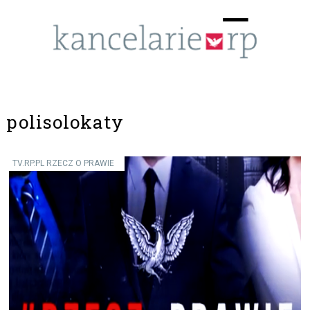
Menu
☰
polisolokaty
TV.RP.PL RZECZ O PRAWIE