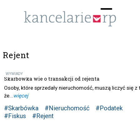
Menu
☰
Rejent
WYWIADY
Skarbówka wie o transakcji od rejenta
Osoby, które sprzedały nieruchomość, muszą liczyć się z 
że...
więcej
#Skarbówka
#Nieruchomość
#Podatek
#Fiskus
#Rejent