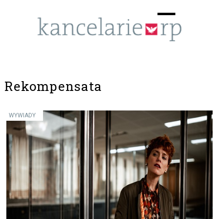
Menu
☰
Rekompensata
WYWIADY