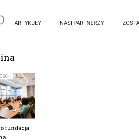
ARTYKUŁY
NASI PARTNERZY
ZOST
ina
OŚCI
go fundacja
na