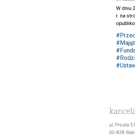
W dniu 
r. na st
opubliko
#Przed
#Mają
#Funda
#Rodz
#Usta
ul. Prosta 5
00-838 War