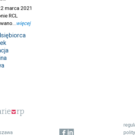
22 marca 2021
ronie RCL
wano...
więcej
siębiorca
tek
cja
ina
wa
regu
1
polit
szawa