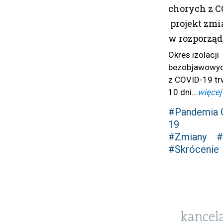
chorych z C
projekt zmi
w rozporzą
Okres izolacji
bezobjawowyc
z COVID-19 tr
10 dni...
więcej
#Pandemia 
19
#Zmiany
#
#Skrócenie