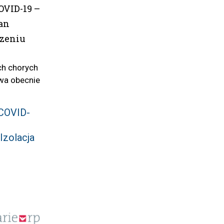
OVID-19 –
an
dzeniu
h chorych
wa obecnie
COVID-
Izolacja