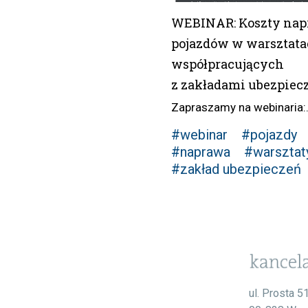
WEBINAR: Koszty na
pojazdów w warsztat
współpracujących
z zakładami ubezpiec
Zapraszamy na webinaria:.
#webinar
#pojazdy
#naprawa
#warsztat
#zakład ubezpieczeń
ul. Prosta 5