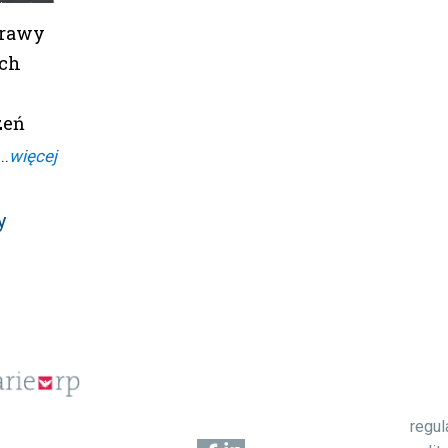
prawy
ach
zeń
..
więcej
y
regu
1