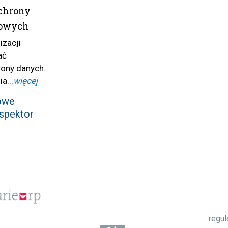
ochrony
bowych
izacji
ać
rony danych.
a...
więcej
owe
spektor
regu
1