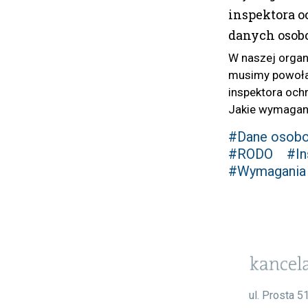
inspektora 
danych oso
W naszej organ
musimy powoł
inspektora och
Jakie wymagani
#Dane osob
#RODO
#In
#Wymagania
ul. Prosta 5