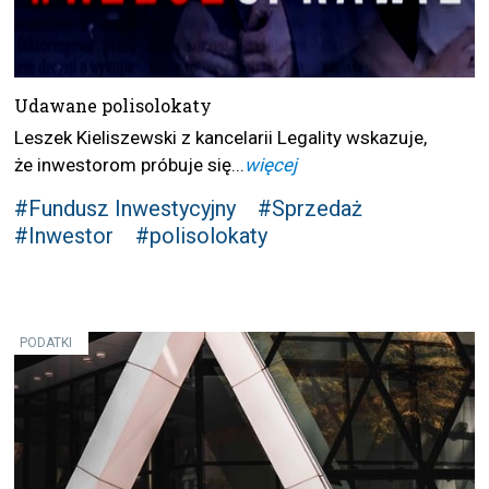
Udawane polisolokaty
Leszek Kieliszewski z kancelarii Legality wskazuje,
że inwestorom próbuje się...
więcej
#Fundusz Inwestycyjny
#Sprzedaż
#Inwestor
#polisolokaty
PODATKI