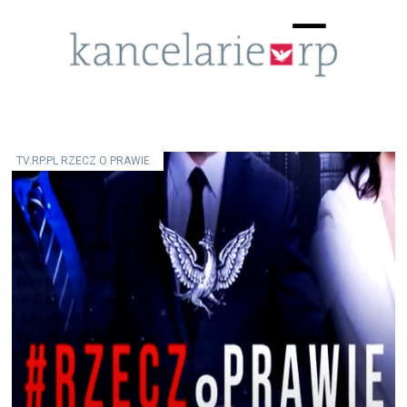
Menu
☰
TV.RP.PL RZECZ O PRAWIE