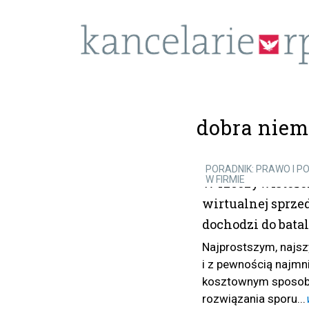
dobra niem
PORADNIK: PRAWO I P
W FIRMIE
W rzeczywistośc
wirtualnej sprze
dochodzi do batal
Najprostszym, najs
i z pewnością najmn
kosztownym sposo
rozwiązania sporu...