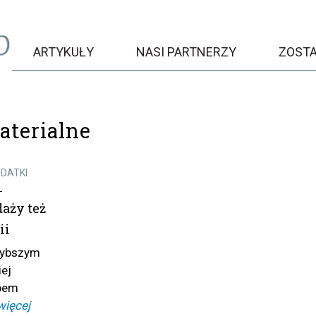
ARTYKUŁY
NASI PARTNERZY
ZOST
aterialne
ODATKI
i
daży też
ii
zybszym
iej
bem
więcej