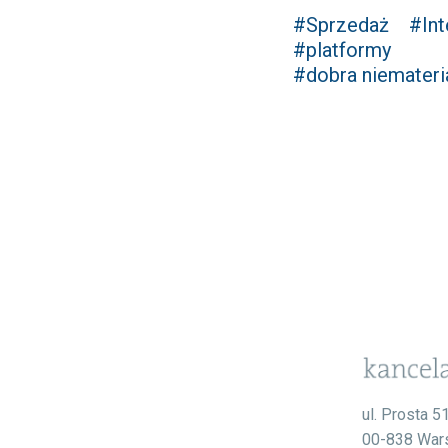
#Sprzedaż
#Int
#platformy
#dobra niemateri
ul. Prosta 5
00-838 War