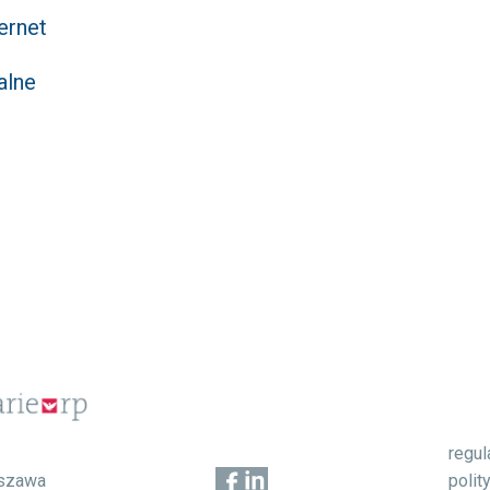
ernet
alne
regu
1
polit
szawa