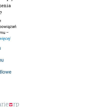
zenia
?
e
bowiązań
jmu –
więcej
s
mu
dlowe