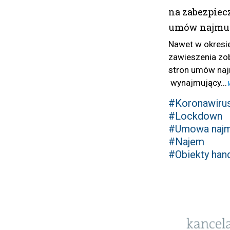
na zabezpiec
umów najmu
Nawet w okresi
zawieszenia zo
stron umów na
wynajmujący...
#Koronawiru
#Lockdown
#Umowa naj
#Najem
#Obiekty han