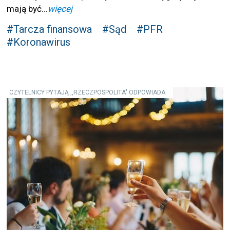
mają być...
więcej
#Tarcza finansowa
#Sąd
#PFR
#Koronawirus
CZYTELNICY PYTAJĄ ,,RZECZPOSPOLITA" ODPOWIADA