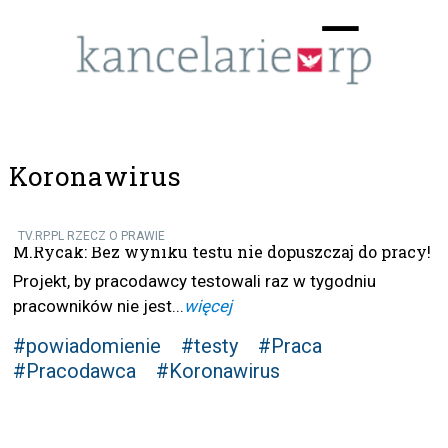
Menu
☰
Koronawirus
TV.RP.PL RZECZ O PRAWIE
M.Rycak: Bez wyniku testu nie dopuszczaj do pracy!
Projekt, by pracodawcy testowali raz w tygodniu
pracowników nie jest...
więcej
#powiadomienie
#testy
#Praca
#Pracodawca
#Koronawirus