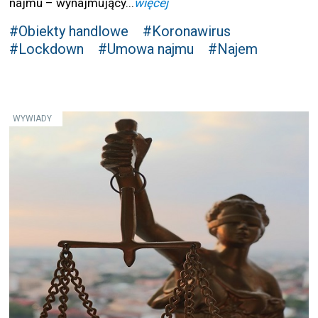
najmu – wynajmujący...
więcej
#Obiekty handlowe
#Koronawirus
#Lockdown
#Umowa najmu
#Najem
WYWIADY