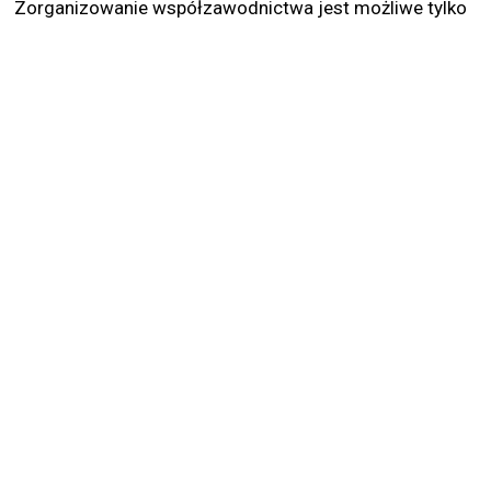
Zorganizowanie współzawodnictwa jest możliwe tylko
w stosunku do wąskiego kręgu...
więcej
#Koronawirus
#Zawody sportowe
#Sprzedaż
#Impreza zamknięta
CZYTELNICY PYTAJĄ ,,RZECZPOSPOLITA" ODPOWIADA