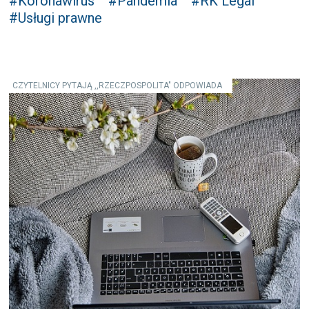
#Koronawirus
#Pandemia
#RK Legal
#Usługi prawne
CZYTELNICY PYTAJĄ ,,RZECZPOSPOLITA" ODPOWIADA