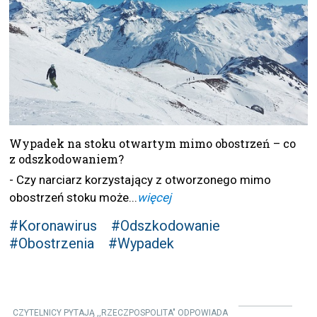
Wypadek na stoku otwartym mimo obostrzeń – co
z odszkodowaniem?
- Czy narciarz korzystający z otworzonego mimo
obostrzeń stoku może...
więcej
#Koronawirus
#Odszkodowanie
#Obostrzenia
#Wypadek
CZYTELNICY PYTAJĄ ,,RZECZPOSPOLITA" ODPOWIADA