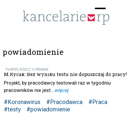
Menu
☰
powiadomienie
TV.RP.PL RZECZ O PRAWIE
M.Rycak: Bez wyniku testu nie dopuszczaj do pracy!
Projekt, by pracodawcy testowali raz w tygodniu
pracowników nie jest...
więcej
#Koronawirus
#Pracodawca
#Praca
#testy
#powiadomienie