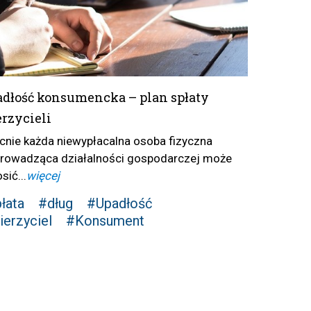
dłość konsumencka – plan spłaty
rzycieli
cnie każda niewypłacalna osoba fizyczna
prowadząca działalności gospodarczej może
sić...
więcej
łata
#dług
#Upadłość
erzyciel
#Konsument