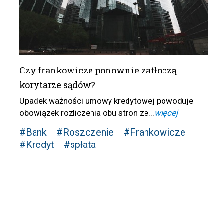
Czy frankowicze ponownie zatłoczą
korytarze sądów?
Upadek ważności umowy kredytowej powoduje
obowiązek rozliczenia obu stron ze...
więcej
#Bank
#Roszczenie
#Frankowicze
#Kredyt
#spłata