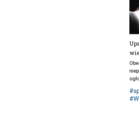
Upa
wie
Obe
nie
ogło
#sp
#Wi