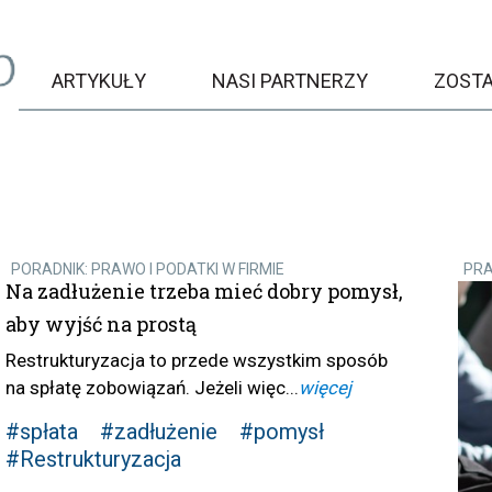
ARTYKUŁY
NASI PARTNERZY
ZOST
PORADNIK: PRAWO I PODATKI W FIRMIE
PR
Na zadłużenie trzeba mieć dobry pomysł,
aby wyjść na prostą
Restrukturyzacja to przede wszystkim sposób
na spłatę zobowiązań. Jeżeli więc...
więcej
#spłata
#zadłużenie
#pomysł
#Restrukturyzacja