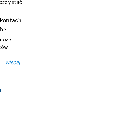
rzystać
kontach
ch?
 może
ztów
...
więcej
a