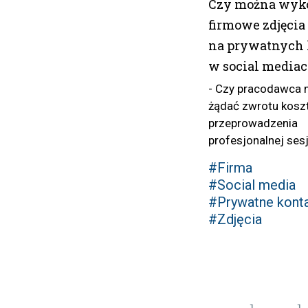
Czy można wyko
firmowe zdjęcia
na prywatnych 
w social media
- Czy pracodawca
żądać zwrotu kos
przeprowadzenia
profesjonalnej sesji
#Firma
#Social media
#Prywatne kont
#Zdjęcia