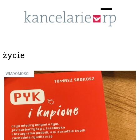
Menu
☰
życie
WIADOMOŚCI