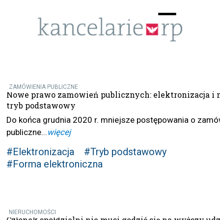
Menu
☰
ZAMÓWIENIA PUBLICZNE
Nowe prawo zamówień publicznych: elektronizacja i
tryb podstawowy
Do końca grudnia 2020 r. mniejsze postępowania o zamó
publiczne...
więcej
#Elektronizacja
#Tryb podstawowy
#Forma elektroniczna
NIERUCHOMOŚCI
Członek spółdzielni nie musi godzić się na wyższy udz