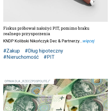
Fiskus próbował nałożyć PIT, pomimo braku
realnego przysporzenia
KNDP Kolibski Nikończyk Dec & Partnerzy...
więcej
#Zakup
#Dług hipoteczny
#Nieruchomość
#PIT
OPINIA DLA ,,RZECZPOSPOLITEJ''