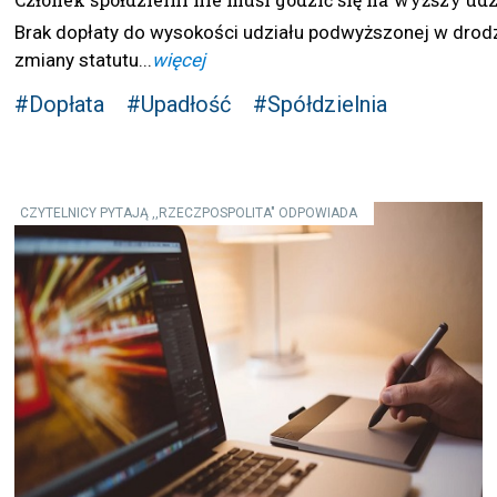
Brak dopłaty do wysokości udziału podwyższonej w drod
zmiany statutu...
więcej
#Dopłata
#Upadłość
#Spółdzielnia
CZYTELNICY PYTAJĄ ,,RZECZPOSPOLITA" ODPOWIADA