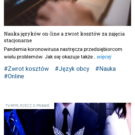
Nauka języków on-line a zwrot kosztów za zajęcia
stacjonarne
Pandemia koronowirusa nastręcza przedsiębiorcom
wielu problemów. Jak się okazuje także...
więcej
#Zwrot kosztów
#Język obcy
#Nauka
#Online
TV.RP.PL RZECZ O PRAWIE