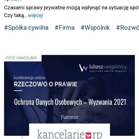
Czasami sprawy prywatne mogą wpłynąć na sytuację spół
Czy taką...
więcej
#Spółka cywilna
#Firma
#Wspólnik
#Rozw
ŻYCIE KANCELARII