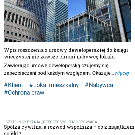
Wpis roszczenia z umowy deweloperskiej do księgi
wieczystej nie zawsze chroni nabywcę lokalu
Zawierając umowę deweloperską czujemy się
zabezpieczeni pod każdym względem. Okazuje...
więcej
#Klient
#Lokal mieszkalny
#Nabywca
#Ochrona praw
CZYTELNICY PYTAJĄ ,,RZECZPOSPOLITA" ODPOWIADA
Spółka cywilna, a rozwód wspólnika – co z majątkiem
spółki?