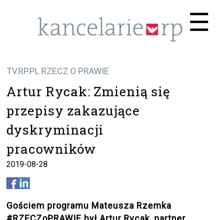
Me
☰
TV.RP.PL RZECZ O PRAWIE
Artur Rycak: Zmienią się
przepisy zakazujące
dyskryminacji
pracowników
2019-08-28
Gościem programu Mateusza Rzemka
#RZECZoPRAWIE był Artur Rycak, partner