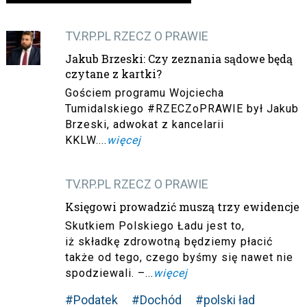
TV.RP.PL RZECZ O PRAWIE
Jakub Brzeski: Czy zeznania sądowe będą
czytane z kartki?
Gościem programu Wojciecha
Tumidalskiego #RZECZoPRAWIE był Jakub
Brzeski, adwokat z kancelarii
KKLW....
więcej
TV.RP.PL RZECZ O PRAWIE
Księgowi prowadzić muszą trzy ewidencje
Skutkiem Polskiego Ładu jest to,
iż składkę zdrowotną będziemy płacić
także od tego, czego byśmy się nawet nie
spodziewali. –...
więcej
#Podatek
#Dochód
#polski ład