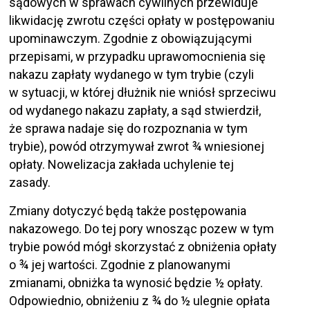
sądowych w sprawach cywilnych przewiduje
likwidację zwrotu części opłaty w postępowaniu
upominawczym. Zgodnie z obowiązującymi
przepisami, w przypadku uprawomocnienia się
nakazu zapłaty wydanego w tym trybie (czyli
w sytuacji, w której dłużnik nie wniósł sprzeciwu
od wydanego nakazu zapłaty, a sąd stwierdził,
że sprawa nadaje się do rozpoznania w tym
trybie), powód otrzymywał zwrot ¾ wniesionej
opłaty. Nowelizacja zakłada uchylenie tej
zasady.
Zmiany dotyczyć będą także postępowania
nakazowego. Do tej pory wnosząc pozew w tym
trybie powód mógł skorzystać z obniżenia opłaty
o ¾ jej wartości. Zgodnie z planowanymi
zmianami, obniżka ta wynosić będzie ½ opłaty.
Odpowiednio, obniżeniu z ¾ do ½ ulegnie opłata