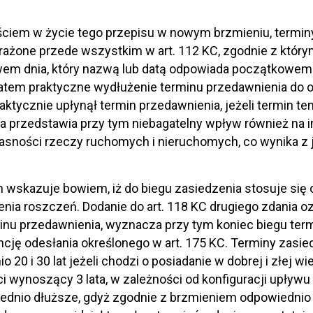
ciem w życie tego przepisu w nowym brzmieniu, terminy
ażone przede wszystkim w art. 112 KC, zgodnie z któr
wem dnia, który nazwą lub datą odpowiada początkowemu 
tem praktyczne wydłużenie terminu przedawnienia do o
aktycznie upłynął termin przedawnienia, jeżeli termin ten
a przedstawia przy tym niebagatelny wpływ również na i
asności rzeczy ruchomych i nieruchomych, co wynika z 
n wskazuje bowiem, iż do biegu zasiedzenia stosuje się
nia roszczeń. Dodanie do art. 118 KC drugiego zdania 
inu przedawnienia, wyznacza przy tym koniec biegu term
cję odesłania określonego w art. 175 KC. Terminy zas
 20 i 30 lat jeżeli chodzi o posiadanie w dobrej i złej wi
 wynoszący 3 lata, w zależności od konfiguracji upły
ednio dłuższe, gdyż zgodnie z brzmieniem odpowiednio s