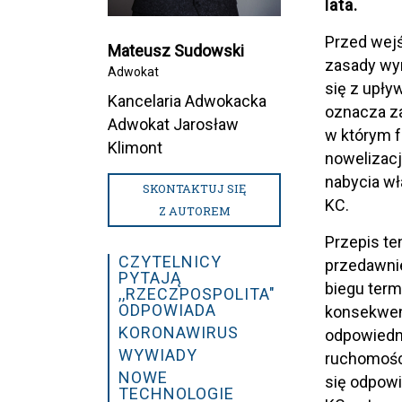
lata.
Przed wejś
Mateusz Sudowski
zasady wyr
Adwokat
się z upły
Kancelaria Adwokacka
oznacza za
Adwokat Jarosław
w którym f
Klimont
nowelizacj
nabycia wł
SKONTAKTUJ SIĘ
KC.
Z AUTOREM
Przepis te
CZYTELNICY
przedawnie
PYTAJĄ
biegu term
,,RZECZPOSPOLITA"
ODPOWIADA
konsekwen
KORONAWIRUS
odpowiednio
WYWIADY
ruchomości
NOWE
się odpowi
TECHNOLOGIE