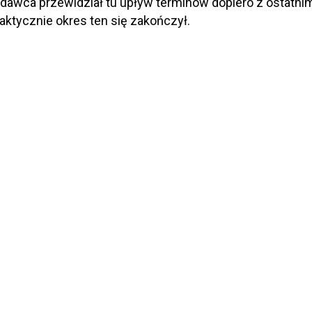
awca przewidział tu upływ terminów dopiero z ostatni
aktycznie okres ten się zakończył.