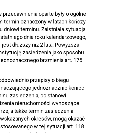
 przedawnienia oparte były o ogólne
ym termin oznaczony w latach kończy
dniowi terminu. Zaistniała sytuacja
statniego dnia roku kalendarzowego,
 jest dłuższy niż 2 lata. Powyższa
nstytucję zasiedzenia jako sposobu
jednoznacznego brzmienia art. 175
 odpowiednio przepisy o biegu
oznaczającego jednoznacznie koniec
inu zasiedzenia, co stanowi
iedzenia nieruchomości wynoszące
erze, a także termin zasiedzenia
wu wskazanych okresów, mogą okazać
tosowanego w tej sytuacji art. 118