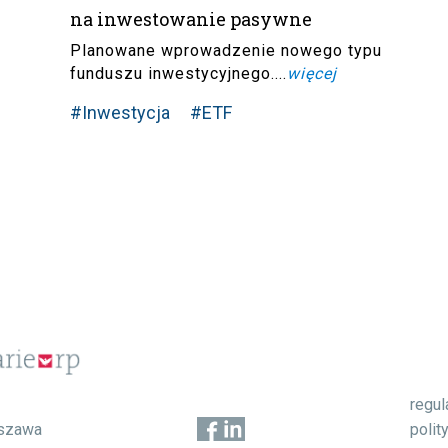
na inwestowanie pasywne
Planowane wprowadzenie nowego typu
funduszu inwestycyjnego....
więcej
#Inwestycja
#ETF
regu
1
polit
szawa