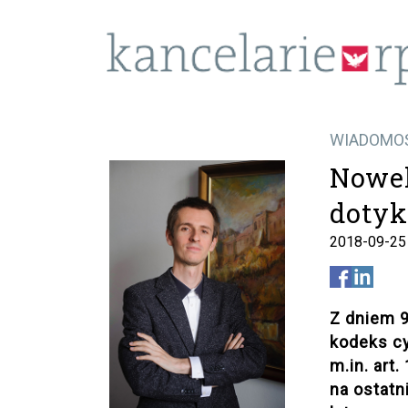
WIADOMO
Nowel
dotyk
2018-09-25
Z dniem 9
kodeks cy
m.in. art
na ostatn