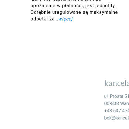
opóźnienie w płatności, jest jednolity.
Odrębnie uregulowane są maksymalne
odsetki za...
więcej
ul. Prosta 5
00-838 War
+48 537 47
bok@kancela