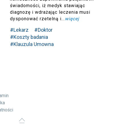
świadomości, iż medyk stawiając
diagnozę i wdrażając leczenia musi
dysponować rzetelną i...
więcej
#Lekarz
#Doktor
#Koszty badania
#Klauzula Umowna
lamin
yka
atności