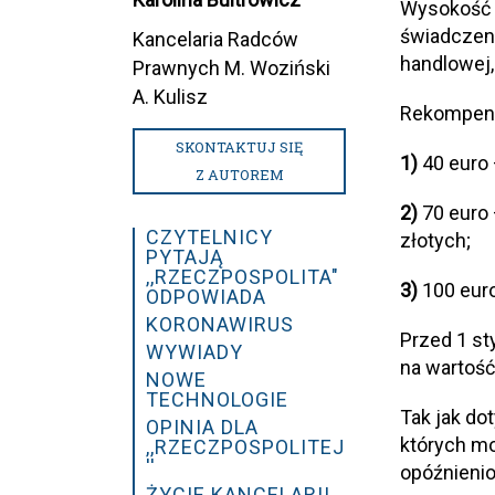
Wysokość r
świadczeni
Kancelaria Radców
handlowej,
Prawnych M. Woziński
A. Kulisz
Rekompensa
SKONTAKTUJ SIĘ
1)
40 euro
Z AUTOREM
2)
70 euro 
CZYTELNICY
złotych;
PYTAJĄ
,,RZECZPOSPOLITA"
3)
100 eur
ODPOWIADA
KORONAWIRUS
Przed 1 st
WYWIADY
na wartość
NOWE
TECHNOLOGIE
Tak jak do
OPINIA DLA
których mo
,,RZECZPOSPOLITEJ
''
opóźnieni
ŻYCIE KANCELARII