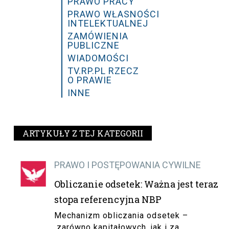
PRAWO PRACY
PRAWO WŁASNOŚCI
INTELEKTUALNEJ
ZAMÓWIENIA
PUBLICZNE
WIADOMOŚCI
TV.RP.PL RZECZ
O PRAWIE
INNE
ARTYKUŁY Z TEJ KATEGORII
PRAWO I POSTĘPOWANIA CYWILNE
Obliczanie odsetek: Ważna jest teraz
stopa referencyjna NBP
Mechanizm obliczania odsetek –
zarówno kapitałowych, jak i za