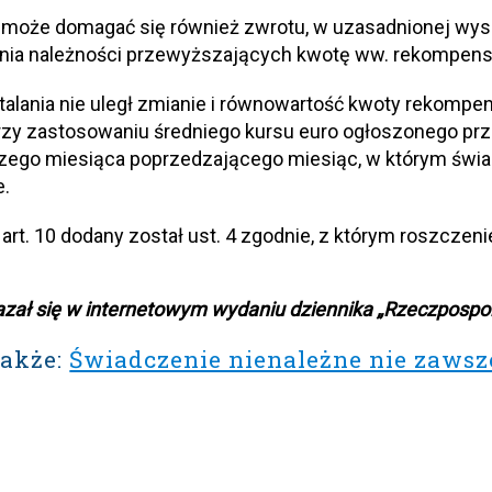
l może domagać się również zwrotu, w uzasadnionej wys
nia należności przewyższających kwotę ww. rekompens
alania nie uległ zmianie i równowartość kwoty rekompen
rzy zastosowaniu średniego kursu euro ogłoszonego pr
zego miesiąca poprzedzającego miesiąc, w którym świad
.
art. 10 dodany został ust. 4 zgodnie, z którym roszcze
azał się w internetowym wydaniu dziennika „Rzeczpospoli
także:
Świadczenie nienależne nie zawsz