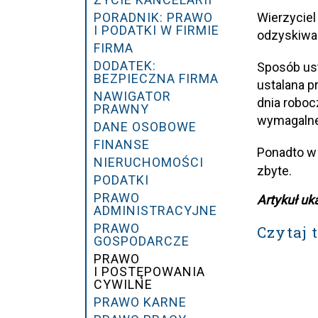
PORADNIK: PRAWO
Wierzycie
I PODATKI W FIRMIE
odzyskiwa
FIRMA
DODATEK:
Sposób ust
BEZPIECZNA FIRMA
ustalana p
NAWIGATOR
dnia roboc
PRAWNY
wymagalne
DANE OSOBOWE
FINANSE
Ponadto w 
NIERUCHOMOŚCI
zbyte.
PODATKI
PRAWO
Artykuł uk
ADMINISTRACYJNE
PRAWO
Czytaj 
GOSPODARCZE
PRAWO
I POSTĘPOWANIA
CYWILNE
PRAWO KARNE