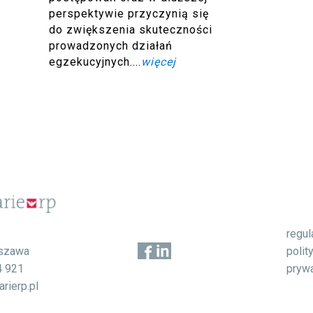
perspektywie przyczynią się
do zwiększenia skuteczności
prowadzonych działań
egzekucyjnych....
więcej
regu
1
polit
szawa
pryw
4 921
rierp.pl