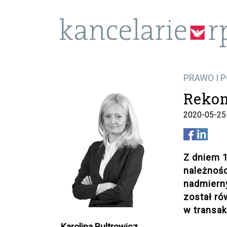
PRAWO I 
Rekom
2020-05-25
Z dniem 
należnośc
nadmiern
został ró
w transak
Karolina Bultrowicz