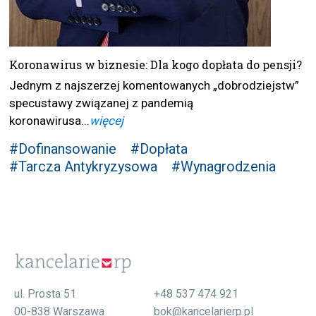
Koronawirus w biznesie: Dla kogo dopłata do pensji?
Jednym z najszerzej komentowanych „dobrodziejstw”
specustawy związanej z pandemią
koronawirusa...
więcej
#Dofinansowanie
#Dopłata
#Tarcza Antykryzysowa
#Wynagrodzenia
ul. Prosta 51
+48 537 474 921
00-838 Warszawa
bok@kancelarierp.pl