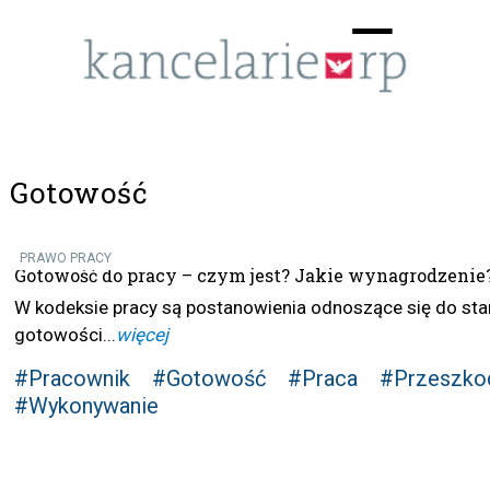
Menu
☰
Gotowość
PRAWO PRACY
Gotowość do pracy – czym jest? Jakie wynagrodzenie
W kodeksie pracy są postanowienia odnoszące się do st
gotowości...
więcej
#Pracownik
#Gotowość
#Praca
#Przeszko
#Wykonywanie