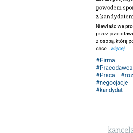
powodem spo
z kandydatem
Niewłaściwe pr
przez pracoda
z osobą, którą p
chce...
więcej
#Firma
#Pracodawca
#Praca
#ro
#negocjacje
#kandydat