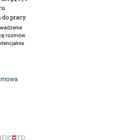
ru
 do pracy
owadzenie
wcę rozmów
otencjalnie
zmowa