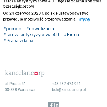
Tarcza antykryzysowa 4.0 – będzie zdalna kontrola
przedsiębiorców
Od 24 czerwca 2020 r. polskie ustawodawstwo
przewiduje możliwość przeprowadzania...
więcej
#pomoc
#nowelizacja
#tarcza antykryzysowa 4.0
#Firma
#Praca zdalna
ul. Prosta 51
+48 537 474 921
00-838 Warszawa
bok@kancelarierp.pl