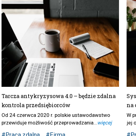
Tarcza antykryzysowa 4.0 – będzie zdalna
Sys
kontrola przedsiębiorców
na 
Od 24 czerwca 2020 r. polskie ustawodawstwo
W p
przewiduje możliwość przeprowadzania...
więcej
jej 
#Praca zdalna
#Firma
#Pr