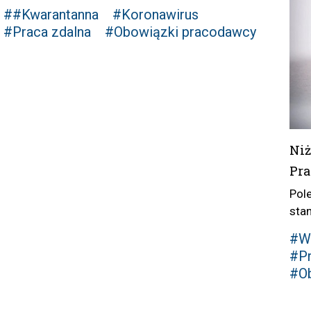
##Kwarantanna
#Koronawirus
#Praca zdalna
#Obowiązki pracodawcy
Niż
Pr
Pol
sta
#W
#Pr
#Ob