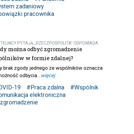
ystem zadaniowy
owiązki pracownika
TELNICY PYTAJĄ ,,RZECZPOSPOLITA" ODPOWIADA
edy można odbyć zgromadzenie
ólników w formie zdalnej?
zy brak zgody jednego ze wspólników oznacza
możność odbycia...
więcej
OVID-19
#Praca zdalna
#Wspólnik
munikacja elektroniczna
-zgromadzenie