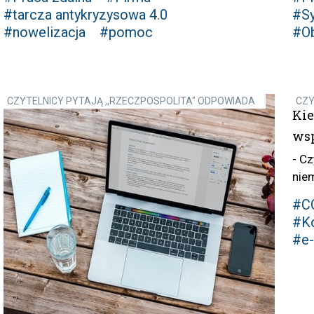
#tarcza antykryzysowa 4.0
#S
#nowelizacja
#pomoc
#Ob
CZYTELNICY PYTAJĄ ,,RZECZPOSPOLITA" ODPOWIADA
CZY
Ki
wsp
- C
nie
#C
#Ko
#e