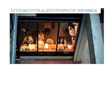
CZYTELNICY PYTAJĄ ,,RZECZPOSPOLITA" ODPOWIADA
Praca zdalna: jak ustalać nadgodziny
pracując w domu?