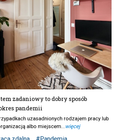
tem zadaniowy to dobry sposób
okres pandemii
rzypadkach uzasadnionych rodzajem pracy lub
organizacją albo miejscem...
więcej
aca zdalna
#Pandemia