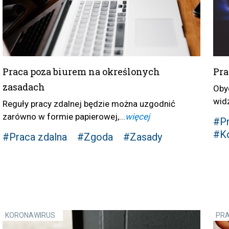
Praca poza biurem na określonych
Pra
zasadach
Oby
widz
Reguły pracy zdalnej będzie można uzgodnić
zarówno w formie papierowej,...
więcej
#Pr
#Ko
#Praca zdalna
#Zgoda
#Zasady
KORONAWIRUS
PR