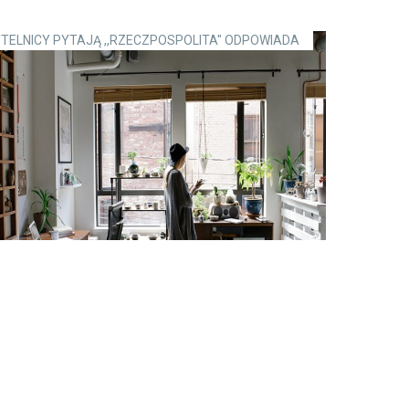
TELNICY PYTAJĄ ,,RZECZPOSPOLITA" ODPOWIADA
jaki okres pracodawca może zlecić
acownikowi wykonywanie pracy
lnej?