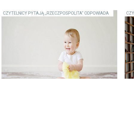
CZYTELNICY PYTAJĄ ,,RZECZPOSPOLITA" ODPOWIADA
CZY
Co, jeśli dzieci przeszkadzają w pracy
Na 
zdalnej? Prawnik radzi
pr
zda