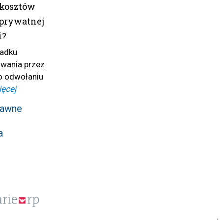
 kosztów
 prywatnej
i?
padku
wania przez
o odwołaniu
ięcej
rawne
a