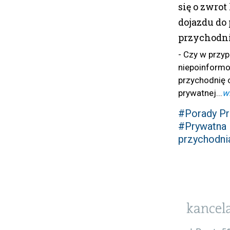
się o zwrot
dojazdu do
przychodn
- Czy w przy
niepoinformo
przychodnię 
prywatnej...
w
#Porady P
#Prywatna
przychodni