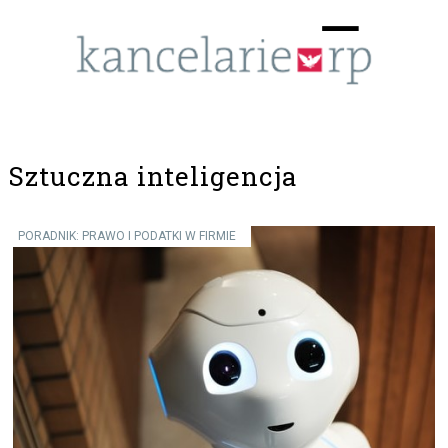
Menu
☰
Sztuczna inteligencja
PORADNIK: PRAWO I PODATKI W FIRMIE