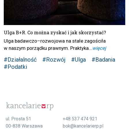
Ulga B+R. Co można zyskać i jak skorzystać?
Ulga badawczo–rozwojowa na stałe zagościła
w naszym porządku prawnym. Praktyka...
więcej
#Działalność
#Rozwój
#Ulga
#Badania
#Podatki
ul. Prosta 51
+48 537 474 921
00-838 Warszawa
bok@kancelarierp.pl