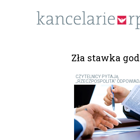
Zła stawka go
CZYTELNICY PYTAJĄ
,,RZECZPOSPOLITA" ODPOWIA