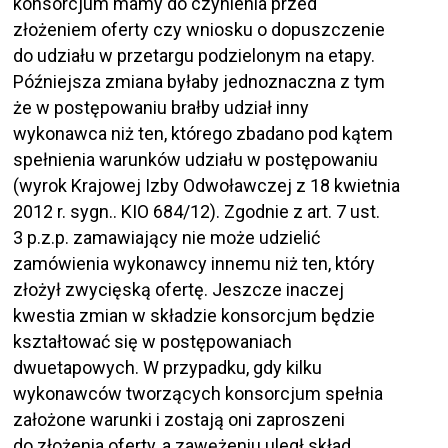
konsorcjum mamy do czynienia przed
złożeniem oferty czy wniosku o dopuszczenie
do udziału w przetargu podzielonym na etapy.
Późniejsza zmiana byłaby jednoznaczna z tym
że w postępowaniu brałby udział inny
wykonawca niż ten, którego zbadano pod kątem
spełnienia warunków udziału w postępowaniu
(wyrok Krajowej Izby Odwoławczej z 18 kwietnia
2012 r. sygn.. KIO 684/12). Zgodnie z art. 7 ust.
3 p.z.p. zamawiający nie może udzielić
zamówienia wykonawcy innemu niż ten, który
złożył zwycięską ofertę. Jeszcze inaczej
kwestia zmian w składzie konsorcjum będzie
kształtować się w postępowaniach
dwuetapowych. W przypadku, gdy kilku
wykonawców tworzących konsorcjum spełnia
założone warunki i zostają oni zaproszeni
do złożenia oferty, a zawężeniu uległ skład